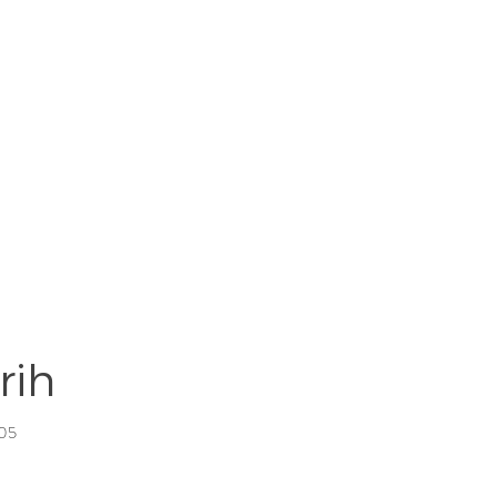
rih
 05