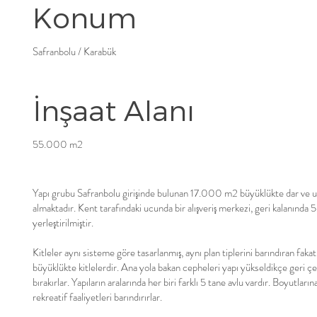
Konum
Safranbolu / Karabük
İnşaat Alanı
55.000 m2
Yapı grubu Safranbolu girişinde bulunan 17.000 m2 büyüklükte dar ve uz
almaktadır. Kent tarafındaki ucunda bir alışveriş merkezi, geri kalanında 5
yerleştirilmiştir.
Kitleler aynı sisteme göre tasarlanmış, aynı plan tiplerini barındıran fakat 
büyüklükte kitlelerdir. Ana yola bakan cepheleri yapı yükseldikçe geri çek
bırakırlar. Yapıların aralarında her biri farklı 5 tane avlu vardır. Boyutları
rekreatif faaliyetleri barındırırlar.