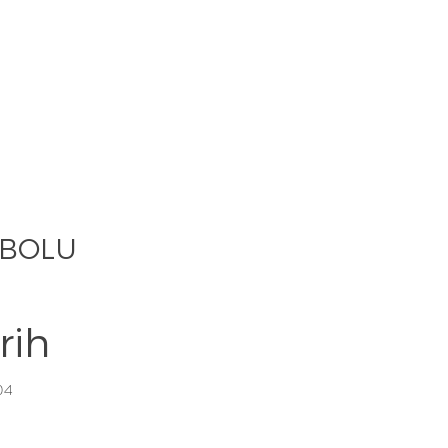
NBOLU
rih
04