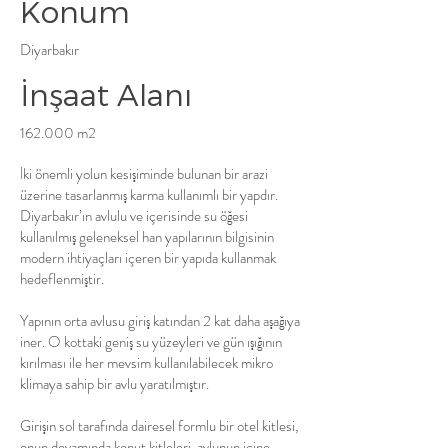
Konum
Diyarbakır
İnşaat Alanı
162.000 m2
İki önemli yolun kesişiminde bulunan bir arazi
üzerine tasarlanmış karma kullanımlı bir yapdır.
Diyarbakır’ın avlulu ve içerisinde su öğesi
kullanılmış geleneksel han yapılarının bilgisinin
modern ihtiyaçları içeren bir yapıda kullanmak
hedeflenmiştir.
Yapının orta avlusu giriş katından 2 kat daha aşağıya
iner. O kottaki geniş su yüzeyleri ve gün ışığının
kırılması ile her mevsim kullanılabilecek mikro
klimaya sahip bir avlu yaratılmıştır.
Girişin sol tarafında dairesel formlu bir otel kitlesi,
onun devamında konut kitleleri, avlunun içine